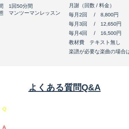
​月謝（回数 / 料金）
間 1回50分間
形態 マンツーマンレッスン
毎月2回 / 8,800円
毎月3回 /
12,650円
毎月4回 /
16,500円
教材費 テキスト無し
​楽譜が必要な楽曲の場合は
よくある質問Q&A
Q
抑揚のある歌声で歌える様になりますか？
A
正しい呼吸法と発声などを身につけながら歌唱力