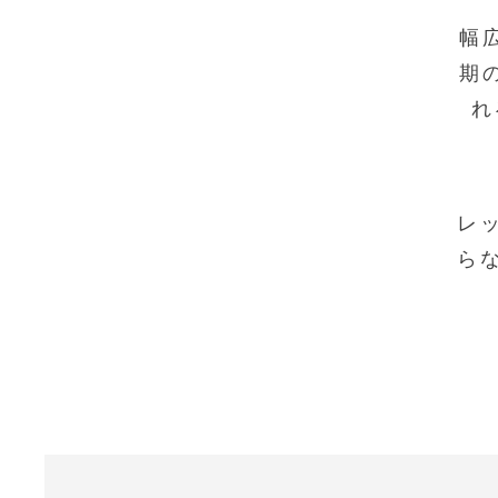
​
期
れ
レ
ら