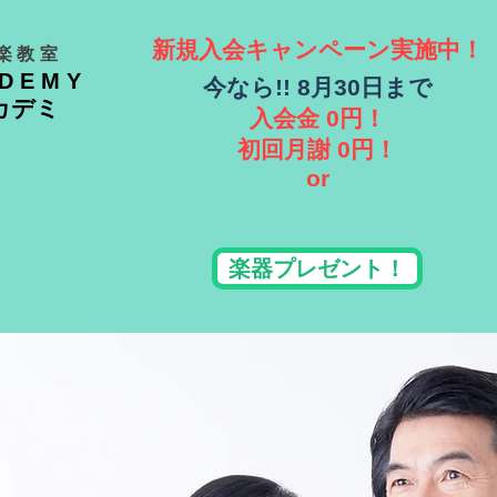
新規入会キャンペーン実施中！
楽教室
ADEMY
​今なら!! 8月30日まで
カデミ
入会金 0円！
​初回月謝 0円！
or
楽器プレゼント！