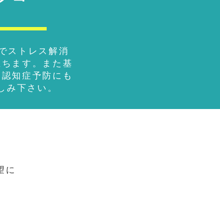
でストレス解消
立ちます。また基
て認知症予防にも
しみ下さい。
望に
。