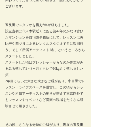
関わってくださった全ての皆さま、誠にありがとう
ございます。
五反田でスタジオを構え6年が経ちました。
設立当初は代々木駅近くにある築42年のかなり古び
たマンションを自宅兼事務所にして、レッスンは恵
比寿や四ツ谷にあるレンタルスタジオで月に数回行
う、そして所属アーティスト1名、というところから
スタートしました。
スタートした頃はプレッシャーからなのか体重がみ
るみる落ちて2～3ヶ月くらいで10kg近く落ちました
笑
2年目くらいに大きな大きなご縁があり、中目黒でレ
ッスン・ライブスペースを運営し、この頃からレッ
スンや所属アーティストの動きが増えて東京以外で
もレッスンやイベントなど音楽の現場をたくさん経
験させて頂きました。
その後、さらなる奇跡のご縁があり、現在の五反田