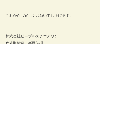
これからも宜しくお願い申し上げます。
株式会社ピープルスクエアワン
代表取締役　峯尾弘樹
最新記事
すべて表示