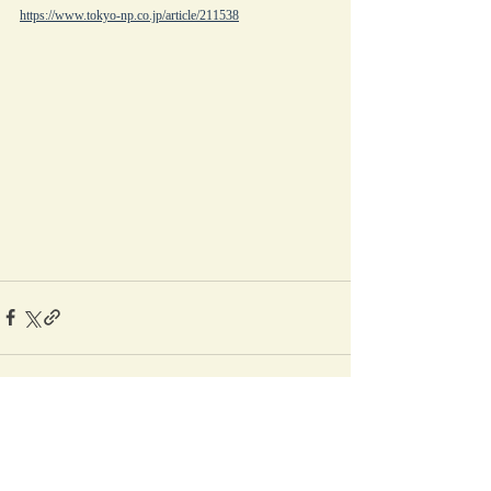
https://www.tokyo-np.co.jp/article/211538
最新記事
すべて表示