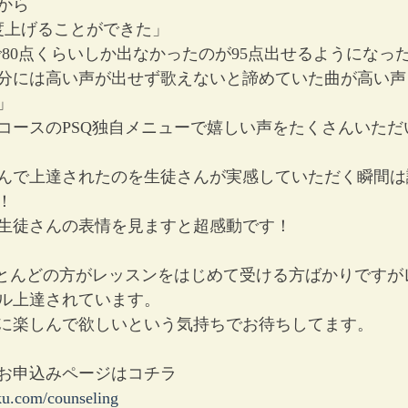
から
度上げることができた」
で80点くらいしか出なかったのが95点出せるようになっ
分には高い声が出せず歌えないと諦めていた曲が高い声
」
コースのPSQ独自メニューで嬉しい声をたくさんいただ
んで上達されたのを生徒さんが実感していただく瞬間は
！
生徒さんの表情を見ますと超感動です！
ほとんどの方がレッスンをはじめて受ける方ばかりですが
ル上達されています。
に楽しんで欲しいという気持ちでお待ちしてます。
お申込みページはコチラ
ku.com/counseling