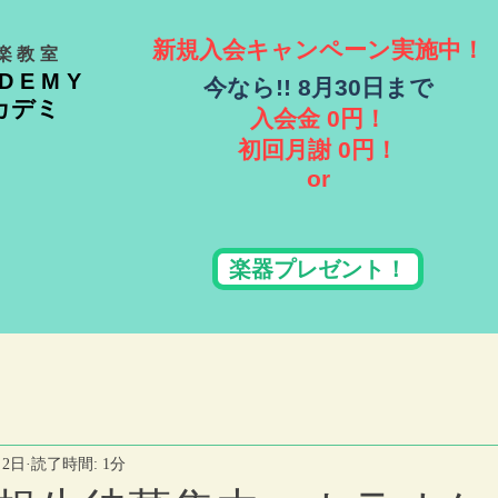
新規入会キャンペーン実施中！
楽教室
ADEMY
​今なら!! 8月30日まで
カデミ
入会金 0円！
​初回月謝 0円！
or
楽器プレゼント！
月2日
読了時間: 1分