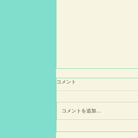
年末年始お休みのお知らせ
コメント
【年末年始お休み】 12月29日〜1
月3日 上記期間の無料体験レッス
ンお申込みやお問い合わせにつき
コメントを追加…
ましては1月4日より順次ご対応さ
せて頂きます。 ご理解の程宜し
くお願い致します。