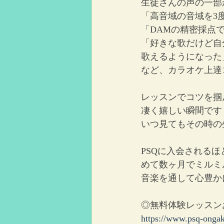
生徒さんの声の一部
「高音域の音域を3
「DAMの精密採点
「好きな歌だけど自
歌えるようになった
など、カラオケ上達
レッスンでコツを掴
凄く嬉しい瞬間です
いつ見てもその時の
PSQに入会される
めて数ヶ月でミルミ
音楽を通して心豊か
◎無料体験レッスン
https://www.psq-onga