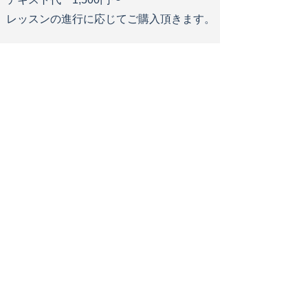
​レッスンの進行に応じてご購入頂きます。
よくある質問Q&A
Q
ボイストレーニングも同時にレ
ッスンできますか？
A
基本的な呼吸法、発声を身につ
けて頂きながら歌唱テクニックもレ
ッスンしていきます。
Q
音符が読めないのですが大丈夫
でしょうか？